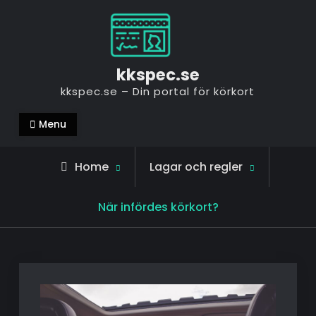
Skip
to
content
kkspec.se
kkspec.se – Din portal för körkort
Menu
Home
Lagar och regler
När infördes körkort?