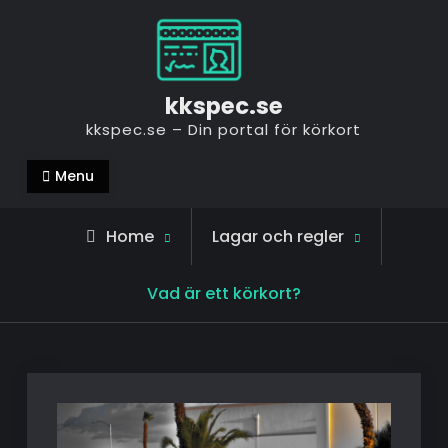
Skip
to
content
kkspec.se
kkspec.se – Din portal för körkort
Menu
Home
Lagar och regler
Vad är ett körkort?