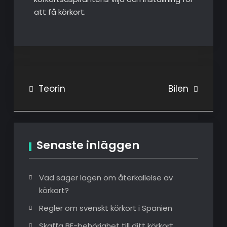
att få körkort.
Inläggsnavigering
Teorin
Bilen
Senaste inläggen
Vad säger lagen om återkallelse av
körkort?
Regler om svenskt körkort i Spanien
Skaffa BE-behörighet till ditt körkort